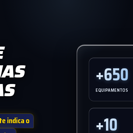
E
MAS
+650
AS
EQUIPAMENTOS
+10
te indica o