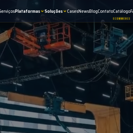
Serviços
Plataformas
Soluções
Cases
News
Blog
Contato
Catálogo
F
ECOMMERCE