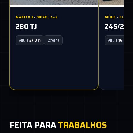
MANITOU · DIESEL 4×4
GENIE · ELÉTR
280 TJ
Z45/25 
Altura
27,8 m
Externa
Altura
16 m
FEITA PARA
TRABALHOS