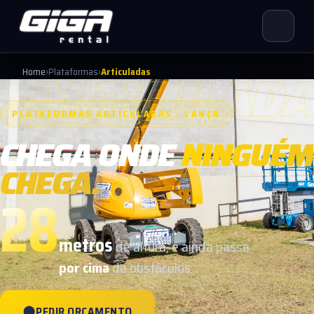
ARTICULAD
Home
›
Plataformas
›
Articuladas
PLATAFORMAS ARTICULADAS · LANÇA
CHEGA ONDE
NINGUÉM
CHEGA.
28
metros
de altura, e ainda passa
por cima
de obstáculos.
PEDIR ORÇAMENTO