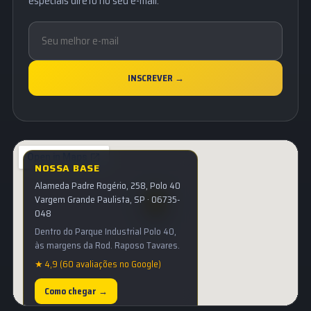
especiais direto no seu e-mail.
INSCREVER →
NOSSA BASE
Alameda Padre Rogério, 258, Polo 40
Vargem Grande Paulista, SP · 06735-
048
Dentro do Parque Industrial Polo 40,
às margens da Rod. Raposo Tavares.
★ 4,9 (60 avaliações no Google)
Como chegar →