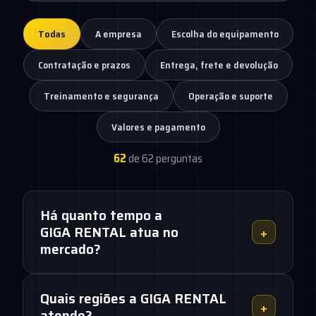
Todas
A empresa
Escolha do equipamento
Contratação e prazos
Entrega, frete e devolução
Treinamento e segurança
Operação e suporte
Valores e pagamento
62
de 62 perguntas
Há quanto tempo a
+
GIGA RENTAL atua no
mercado?
A GIGA RENTAL atua há 22 anos no mercado de
Quais regiões a GIGA RENTAL
plataformas elevatórias. Ao longo dessas duas
+
atende?