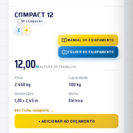
COMPACT 12
⇄ comparar
MANUAL DO EQUIPAMENTO
FOLDER DO EQUIPAMENTO
12,00
m
ALTURA DE TRABALHO
Peso
Capacidade
2.460 kg
300 kg
Dimensões
Motor
1,20 × 2,45 m
Elétrica
Ver ficha completa →
+ ADICIONAR AO ORÇAMENTO