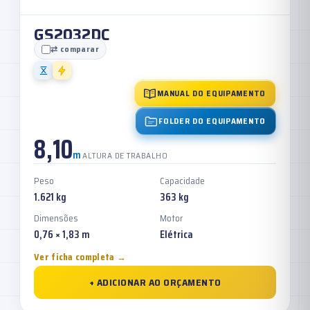
GS2032DC
⇄ comparar
MANUAL DO EQUIPAMENTO
FOLDER DO EQUIPAMENTO
8,10
m
ALTURA DE TRABALHO
Peso
Capacidade
1.621 kg
363 kg
Dimensões
Motor
0,76 × 1,83 m
Elétrica
Ver ficha completa →
+ ADICIONAR AO ORÇAMENTO