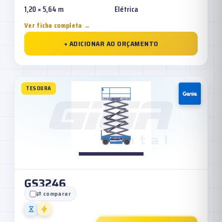
1,20 × 5,64 m
Elétrica
Ver ficha completa →
+ ADICIONAR AO ORÇAMENTO
TESOURA
GS3246
⇄ comparar