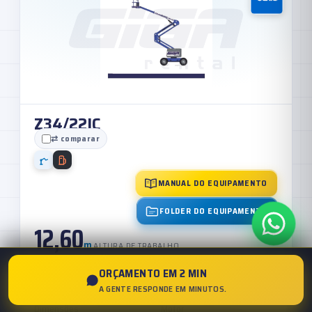
Z34/22IC
⇄ comparar
MANUAL DO EQUIPAMENTO
FOLDER DO EQUIPAMENTO
12,60
m
ALTURA DE TRABALHO
Peso
Capacidade
ORÇAMENTO EM 2 MIN
4.793 kg
227 kg
A GENTE RESPONDE EM MINUTOS.
Dimensões
Motor