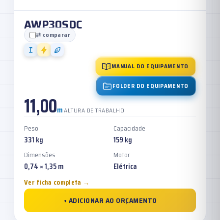
AWP30SDC
⇄ comparar
MANUAL DO EQUIPAMENTO
FOLDER DO EQUIPAMENTO
11,00
m
ALTURA DE TRABALHO
Peso
Capacidade
331 kg
159 kg
Dimensões
Motor
0,74 × 1,35 m
Elétrica
Ver ficha completa →
+ ADICIONAR AO ORÇAMENTO