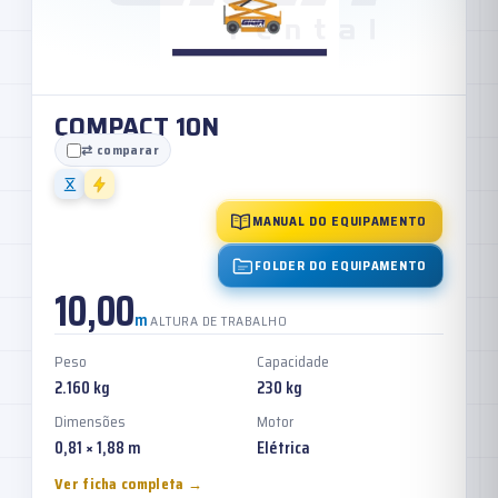
COMPACT 10N
⇄ comparar
MANUAL DO EQUIPAMENTO
FOLDER DO EQUIPAMENTO
10,00
m
ALTURA DE TRABALHO
Peso
Capacidade
2.160 kg
230 kg
Dimensões
Motor
0,81 × 1,88 m
Elétrica
Ver ficha completa →