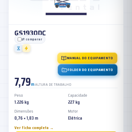
GS1930DC
⇄ comparar
MANUAL DO EQUIPAMENTO
FOLDER DO EQUIPAMENTO
7,79
m
ALTURA DE TRABALHO
Peso
Capacidade
1.226 kg
227 kg
Dimensões
Motor
0,76 × 1,83 m
Elétrica
Ver ficha completa →