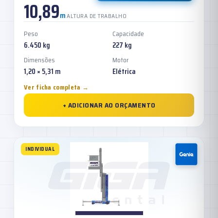
10,89
m
ALTURA DE TRABALHO
Peso
Capacidade
6.450 kg
227 kg
Dimensões
Motor
1,20 × 5,31 m
Elétrica
Ver ficha completa →
+ ADICIONAR AO ORÇAMENTO
INDIVIDUAL