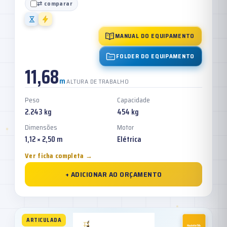
⇄ comparar
MANUAL DO EQUIPAMENTO
FOLDER DO EQUIPAMENTO
11,68
m
ALTURA DE TRABALHO
Peso
Capacidade
2.243 kg
454 kg
Dimensões
Motor
1,12 × 2,50 m
Elétrica
Ver ficha completa →
+ ADICIONAR AO ORÇAMENTO
ARTICULADA