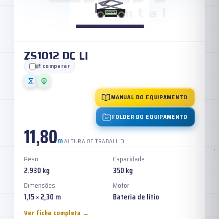
ZS1012 DC LI
⇄ comparar
MANUAL DO EQUIPAMENTO
FOLDER DO EQUIPAMENTO
11,80
m
ALTURA DE TRABALHO
Peso
Capacidade
2.930 kg
350 kg
Dimensões
Motor
1,15 × 2,30 m
Bateria de lítio
Ver ficha completa →