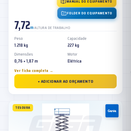
MANUAL DO EQUIPAMENTO
FOLDER DO EQUIPAMENTO
7,72
m
ALTURA DE TRABALHO
Peso
Capacidade
1.218 kg
227 kg
Dimensões
Motor
0,76 × 1,87 m
Elétrica
Ver ficha completa →
+ ADICIONAR AO ORÇAMENTO
TESOURA