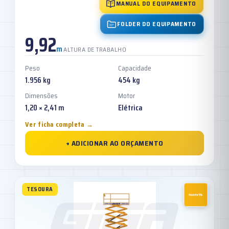
MANUAL DO EQUIPAMENTO
FOLDER DO EQUIPAMENTO
9,92
m
ALTURA DE TRABALHO
Peso
Capacidade
1.956 kg
454 kg
Dimensões
Motor
1,20 × 2,41 m
Elétrica
Ver ficha completa →
+ ADICIONAR AO ORÇAMENTO
TESOURA