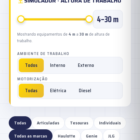
SIMULADOR · ALTURA DE TRABALHO
4
–
30
m
Mostrando equipamentos de
4 m
a
30 m
de altura de
trabalho.
AMBIENTE DE TRABALHO
Todos
Interno
Externo
MOTORIZAÇÃO
Todas
Elétrica
Diesel
Todas
Articuladas
Tesouras
Individuais
Todas as marcas
Haulotte
Genie
JLG