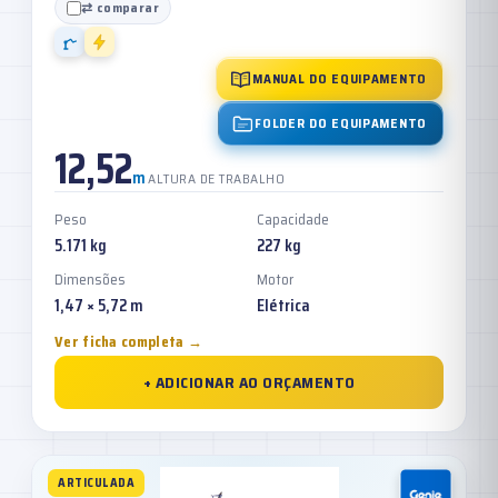
⇄ comparar
MANUAL DO EQUIPAMENTO
FOLDER DO EQUIPAMENTO
12,52
m
ALTURA DE TRABALHO
Peso
Capacidade
5.171 kg
227 kg
Dimensões
Motor
1,47 × 5,72 m
Elétrica
Ver ficha completa →
+ ADICIONAR AO ORÇAMENTO
ARTICULADA