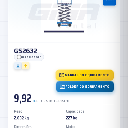
GS2632
⇄ comparar
MANUAL DO EQUIPAMENTO
FOLDER DO EQUIPAMENTO
9,92
m
ALTURA DE TRABALHO
Peso
Capacidade
2.002 kg
227 kg
Dimensões
Motor