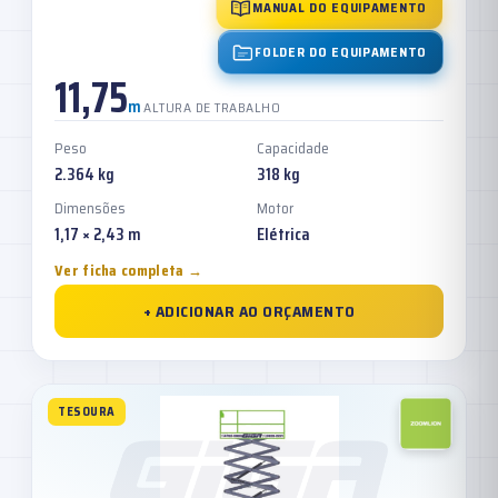
MANUAL DO EQUIPAMENTO
FOLDER DO EQUIPAMENTO
11,75
m
ALTURA DE TRABALHO
Peso
Capacidade
2.364 kg
318 kg
Dimensões
Motor
1,17 × 2,43 m
Elétrica
Ver ficha completa →
+ ADICIONAR AO ORÇAMENTO
TESOURA