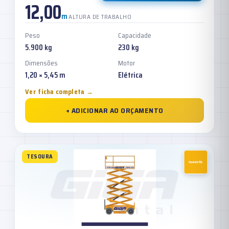
12,00
m
ALTURA DE TRABALHO
Peso
Capacidade
5.900 kg
230 kg
Dimensões
Motor
1,20 × 5,45 m
Elétrica
Ver ficha completa →
+ ADICIONAR AO ORÇAMENTO
TESOURA