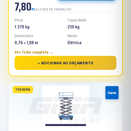
7,80
m
ALTURA DE TRABALHO
Peso
Capacidade
1.370 kg
230 kg
Dimensões
Motor
0,76 × 1,88 m
Elétrica
Ver ficha completa →
+ ADICIONAR AO ORÇAMENTO
TESOURA