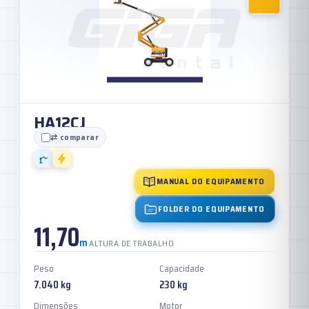
HA12CJ
⇄ comparar
MANUAL DO EQUIPAMENTO
FOLDER DO EQUIPAMENTO
11,70
m
ALTURA DE TRABALHO
Peso
Capacidade
7.040 kg
230 kg
Dimensões
Motor