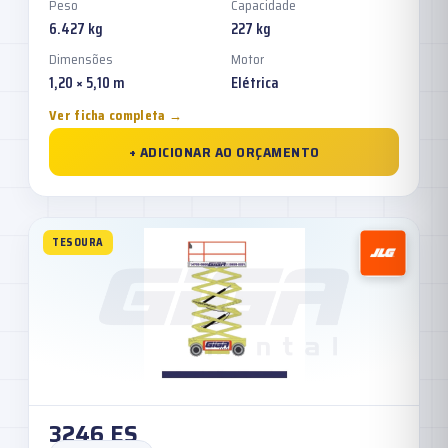
Peso
Capacidade
6.427 kg
227 kg
Dimensões
Motor
1,20 × 5,10 m
Elétrica
Ver ficha completa →
+ ADICIONAR AO ORÇAMENTO
TESOURA
3246 ES