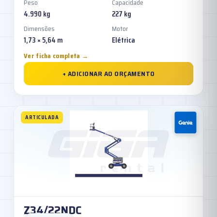
Peso
Capacidade
4.990 kg
227 kg
Dimensões
Motor
1,73 × 5,64 m
Elétrica
Ver ficha completa →
+ ADICIONAR AO ORÇAMENTO
ARTICULADA
Z34/22NDC