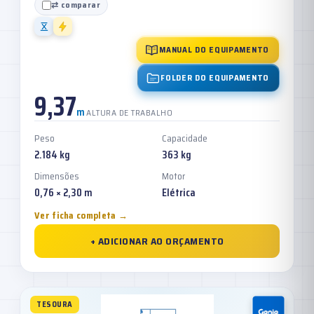
⇄ comparar
MANUAL DO EQUIPAMENTO
FOLDER DO EQUIPAMENTO
9,37
m
ALTURA DE TRABALHO
Peso
Capacidade
2.184 kg
363 kg
Dimensões
Motor
0,76 × 2,30 m
Elétrica
Ver ficha completa →
+ ADICIONAR AO ORÇAMENTO
TESOURA